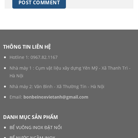
THÔNG TIN LIÊN HỆ
Hotline 1:
0967.82.1167
Nhà máy 1 : Cụm vật liệu xây dựng Yên Mỹ - Xã Thanh Trì -
Hà Nội
Nhà máy 2: Văn Bình - Xã Thường Tín - Hà Nội
Email:
bonbeinoxvietanh@gmail.com
DANH MỤC SẢN PHẨM
BỂ VUÔNG INOX ĐẶT NỔI
BỂ NƯỚC NGẦM INOX