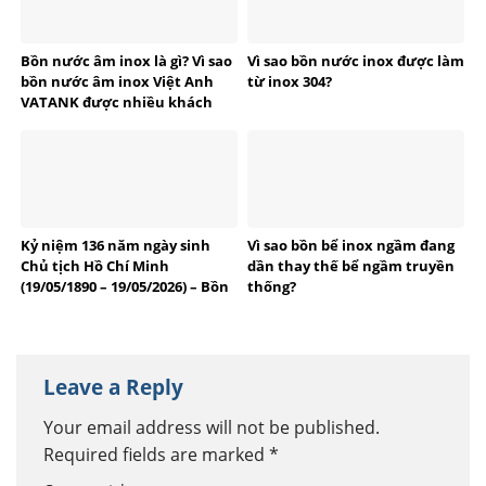
Bồn nước âm inox là gì? Vì sao
Vì sao bồn nước inox được làm
bồn nước âm inox Việt Anh
từ inox 304?
VATANK được nhiều khách
hàng tin dùng?
Kỷ niệm 136 năm ngày sinh
Vì sao bồn bể inox ngầm đang
Chủ tịch Hồ Chí Minh
dần thay thế bể ngầm truyền
(19/05/1890 – 19/05/2026) – Bồn
thống?
bể Inox Việt Anh tự hào
thương hiệu Việt
Leave a Reply
Your email address will not be published.
Required fields are marked
*