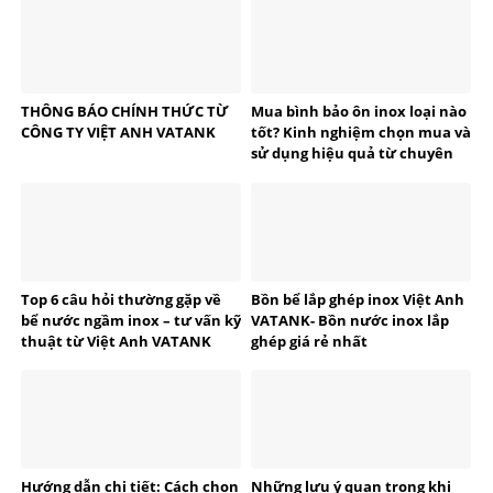
THÔNG BÁO CHÍNH THỨC TỪ
Mua bình bảo ôn inox loại nào
CÔNG TY VIỆT ANH VATANK
tốt? Kinh nghiệm chọn mua và
sử dụng hiệu quả từ chuyên
gia VATANK
Top 6 câu hỏi thường gặp về
Bồn bể lắp ghép inox Việt Anh
bể nước ngầm inox – tư vấn kỹ
VATANK- Bồn nước inox lắp
thuật từ Việt Anh VATANK
ghép giá rẻ nhất
Hướng dẫn chi tiết: Cách chọn
Những lưu ý quan trọng khi