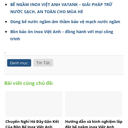
BỂ NGẦM INOX VIỆT ANH VATANK – GIẢI PHÁP TRỮ
NƯỚC SẠCH, AN TOÀN CHO MÙA HÈ
Dùng bể nước ngầm-âm thầm bảo vệ mạch nước ngầm
Bồn bảo ôn Inox Việt Anh – đồng hành với mọi công
trình
.
Tin Tức
Danh mục:
Bài viết cùng chủ đề:
Chuyến Nghỉ Hè Đầy Gắn Kết
Hướng dẫn và kinh nghiệm lắp
Của Bồn Bể Inox Việt Anh
đặt bể ngầm inox Việt Anh