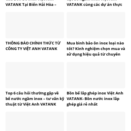
VATANK Tại Biển Hải Hòa –
VATANK cùng các dự án thực
Thanh Hóa
tế
THÔNG BÁO CHÍNH THỨC TỪ
Mua bình bảo ôn inox loại nào
CÔNG TY VIỆT ANH VATANK
tốt? Kinh nghiệm chọn mua và
sử dụng hiệu quả từ chuyên
gia VATANK
Top 6 câu hỏi thường gặp về
Bồn bể lắp ghép inox Việt Anh
bể nước ngầm inox – tư vấn kỹ
VATANK- Bồn nước inox lắp
thuật từ Việt Anh VATANK
ghép giá rẻ nhất