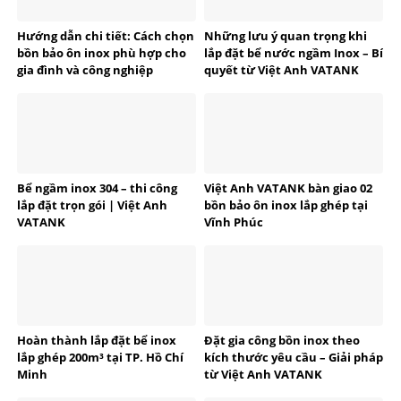
Hướng dẫn chi tiết: Cách chọn
Những lưu ý quan trọng khi
bồn bảo ôn inox phù hợp cho
lắp đặt bể nước ngầm Inox – Bí
gia đình và công nghiệp
quyết từ Việt Anh VATANK
Bể ngầm inox 304 – thi công
Việt Anh VATANK bàn giao 02
lắp đặt trọn gói | Việt Anh
bồn bảo ôn inox lắp ghép tại
VATANK
Vĩnh Phúc
Hoàn thành lắp đặt bể inox
Đặt gia công bồn inox theo
lắp ghép 200m³ tại TP. Hồ Chí
kích thước yêu cầu – Giải pháp
Minh
từ Việt Anh VATANK