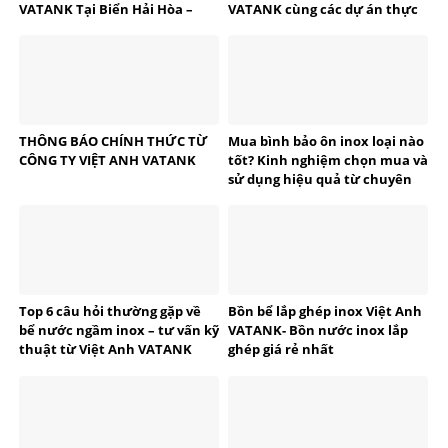
VATANK Tại Biển Hải Hòa –
VATANK cùng các dự án thực
Thanh Hóa
tế
THÔNG BÁO CHÍNH THỨC TỪ
Mua bình bảo ôn inox loại nào
CÔNG TY VIỆT ANH VATANK
tốt? Kinh nghiệm chọn mua và
sử dụng hiệu quả từ chuyên
gia VATANK
Top 6 câu hỏi thường gặp về
Bồn bể lắp ghép inox Việt Anh
bể nước ngầm inox – tư vấn kỹ
VATANK- Bồn nước inox lắp
thuật từ Việt Anh VATANK
ghép giá rẻ nhất