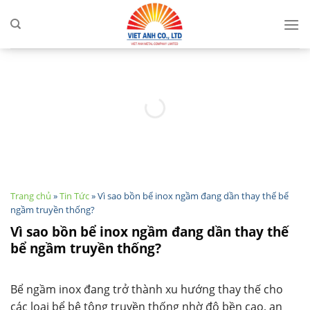
Skip
to
content
Trang chủ
»
Tin Tức
»
Vì sao bồn bể inox ngầm đang dần thay thế bể
ngầm truyền thống?
Vì sao bồn bể inox ngầm đang dần thay thế
bể ngầm truyền thống?
Bể ngầm inox đang trở thành xu hướng thay thế cho
các loại bể bê tông truyền thống nhờ độ bền cao, an