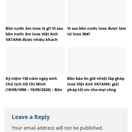
Bồn nước âm inox là gì? Vì sao
Vì sao bồn nước inox được làm
bồn nước âm inox Việt Anh
từ inox 304?
VATANK được nhiều khách
hàng tin dùng?
Kỷ niệm 136 năm ngày sinh
Bồn bảo ôn giữ nhiệt lắp ghép
Chủ tịch Hồ Chí Minh
inox Việt Anh VATANK: giải
(19/05/1890 – 19/05/2026) – Bồn
pháp tối ưu cho mọi công
bể Inox Việt Anh tự hào
trình
thương hiệu Việt
Leave a Reply
Your email address will not be published.