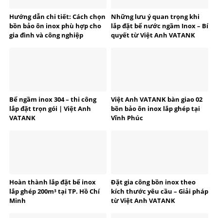
Hướng dẫn chi tiết: Cách chọn
Những lưu ý quan trọng khi
bồn bảo ôn inox phù hợp cho
lắp đặt bể nước ngầm Inox – Bí
gia đình và công nghiệp
quyết từ Việt Anh VATANK
Bể ngầm inox 304 – thi công
Việt Anh VATANK bàn giao 02
lắp đặt trọn gói | Việt Anh
bồn bảo ôn inox lắp ghép tại
VATANK
Vĩnh Phúc
Hoàn thành lắp đặt bể inox
Đặt gia công bồn inox theo
lắp ghép 200m³ tại TP. Hồ Chí
kích thước yêu cầu – Giải pháp
Minh
từ Việt Anh VATANK