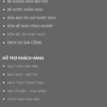
BỂ VUÔNG INOX ĐẶT NỔI
BỂ NƯỚC NGẦM INOX
BỒN BẢO ÔN GIỮ NHIỆT INOX
BỒN BỂ INOX CÔNG NGHIỆP
BỒN BỂ LẮP GHÉP INOX
DỊCH VỤ GIA CÔNG
HỖ TRỢ KHÁCH HÀNG
Quy Trình Làm Việc
Bảo Hành - Đổi Trả
Hình Thức Thanh Toán
Vận Chuyển - Giao Nhận
Chính Sách Bảo Mật