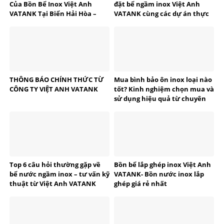
Của Bồn Bể Inox Việt Anh
đặt bể ngầm inox Việt Anh
VATANK Tại Biển Hải Hòa –
VATANK cùng các dự án thực
Thanh Hóa
tế
THÔNG BÁO CHÍNH THỨC TỪ
Mua bình bảo ôn inox loại nào
CÔNG TY VIỆT ANH VATANK
tốt? Kinh nghiệm chọn mua và
sử dụng hiệu quả từ chuyên
gia VATANK
Top 6 câu hỏi thường gặp về
Bồn bể lắp ghép inox Việt Anh
bể nước ngầm inox – tư vấn kỹ
VATANK- Bồn nước inox lắp
thuật từ Việt Anh VATANK
ghép giá rẻ nhất