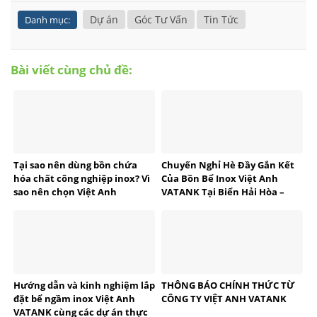
Dự án
Góc Tư Vấn
Tin Tức
Danh mục:
Bài viết cùng chủ đề:
Tại sao nên dùng bồn chứa
Chuyến Nghỉ Hè Đầy Gắn Kết
hóa chất công nghiệp inox? Vì
Của Bồn Bể Inox Việt Anh
sao nên chọn Việt Anh
VATANK Tại Biển Hải Hòa –
VATANK?
Thanh Hóa
Hướng dẫn và kinh nghiệm lắp
THÔNG BÁO CHÍNH THỨC TỪ
đặt bể ngầm inox Việt Anh
CÔNG TY VIỆT ANH VATANK
VATANK cùng các dự án thực