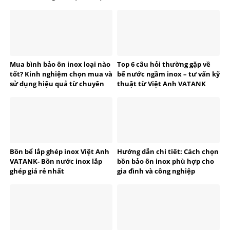
tế
Mua bình bảo ôn inox loại nào
Top 6 câu hỏi thường gặp về
tốt? Kinh nghiệm chọn mua và
bể nước ngầm inox – tư vấn kỹ
sử dụng hiệu quả từ chuyên
thuật từ Việt Anh VATANK
gia VATANK
Bồn bể lắp ghép inox Việt Anh
Hướng dẫn chi tiết: Cách chọn
VATANK- Bồn nước inox lắp
bồn bảo ôn inox phù hợp cho
ghép giá rẻ nhất
gia đình và công nghiệp