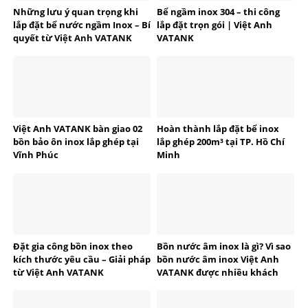
Những lưu ý quan trọng khi
Bể ngầm inox 304 – thi công
lắp đặt bể nước ngầm Inox – Bí
lắp đặt trọn gói | Việt Anh
quyết từ Việt Anh VATANK
VATANK
Việt Anh VATANK bàn giao 02
Hoàn thành lắp đặt bể inox
bồn bảo ôn inox lắp ghép tại
lắp ghép 200m³ tại TP. Hồ Chí
Vĩnh Phúc
Minh
Đặt gia công bồn inox theo
Bồn nước âm inox là gì? Vì sao
kích thước yêu cầu – Giải pháp
bồn nước âm inox Việt Anh
từ Việt Anh VATANK
VATANK được nhiều khách
hàng tin dùng?