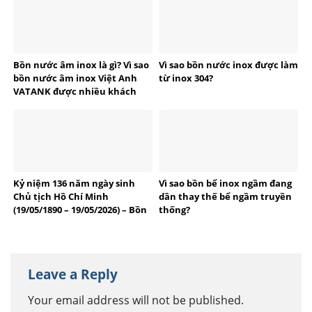
Bồn nước âm inox là gì? Vì sao
Vì sao bồn nước inox được làm
bồn nước âm inox Việt Anh
từ inox 304?
VATANK được nhiều khách
hàng tin dùng?
Kỷ niệm 136 năm ngày sinh
Vì sao bồn bể inox ngầm đang
Chủ tịch Hồ Chí Minh
dần thay thế bể ngầm truyền
(19/05/1890 – 19/05/2026) – Bồn
thống?
bể Inox Việt Anh tự hào
thương hiệu Việt
Leave a Reply
Your email address will not be published.