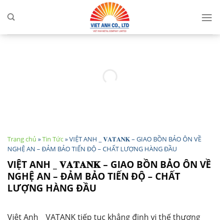
Skip
to
content
Trang chủ
»
Tin Tức
»
VIỆT ANH _ 𝐕𝐀𝐓𝐀𝐍𝐊 – GIAO BỒN BẢO ÔN VỀ
NGHỆ AN – ĐẢM BẢO TIẾN ĐỘ – CHẤT LƯỢNG HÀNG ĐẦU
VIỆT ANH _ 𝐕𝐀𝐓𝐀𝐍𝐊 – GIAO BỒN BẢO ÔN VỀ
NGHỆ AN – ĐẢM BẢO TIẾN ĐỘ – CHẤT
LƯỢNG HÀNG ĐẦU
Việt Anh _ VATANK tiếp tục khẳng định vị thế thương