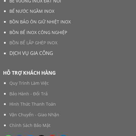
BỂ VUÔNG INOX ĐẶT NỔI
BỂ NƯỚC NGẦM INOX
BỒN BẢO ÔN GIỮ NHIỆT INOX
BỒN BỂ INOX CÔNG NGHIỆP
BỒN BỂ LẮP GHÉP INOX
DỊCH VỤ GIA CÔNG
HỖ TRỢ KHÁCH HÀNG
Quy Trình Làm Việc
Bảo Hành - Đổi Trả
Hình Thức Thanh Toán
Vận Chuyển - Giao Nhận
Chính Sách Bảo Mật