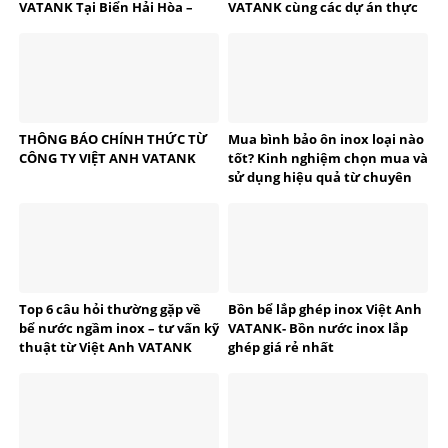
VATANK Tại Biển Hải Hòa –
VATANK cùng các dự án thực
Thanh Hóa
tế
THÔNG BÁO CHÍNH THỨC TỪ
Mua bình bảo ôn inox loại nào
CÔNG TY VIỆT ANH VATANK
tốt? Kinh nghiệm chọn mua và
sử dụng hiệu quả từ chuyên
gia VATANK
Top 6 câu hỏi thường gặp về
Bồn bể lắp ghép inox Việt Anh
bể nước ngầm inox – tư vấn kỹ
VATANK- Bồn nước inox lắp
thuật từ Việt Anh VATANK
ghép giá rẻ nhất