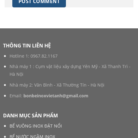
THÔNG TIN LIÊN HỆ
Hotline 1:
0967.82.1167
Nhà máy 1 : Cụm vật liệu xây dựng Yên Mỹ - Xã Thanh Trì -
Hà Nội
Nhà máy 2: Văn Bình - Xã Thường Tín - Hà Nội
Email:
bonbeinoxvietanh@gmail.com
DANH MỤC SẢN PHẨM
BỂ VUÔNG INOX ĐẶT NỔI
BỂ NƯỚC NGẦM INOX