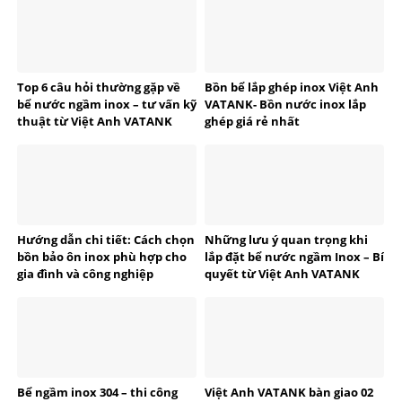
Top 6 câu hỏi thường gặp về
Bồn bể lắp ghép inox Việt Anh
bể nước ngầm inox – tư vấn kỹ
VATANK- Bồn nước inox lắp
thuật từ Việt Anh VATANK
ghép giá rẻ nhất
Hướng dẫn chi tiết: Cách chọn
Những lưu ý quan trọng khi
bồn bảo ôn inox phù hợp cho
lắp đặt bể nước ngầm Inox – Bí
gia đình và công nghiệp
quyết từ Việt Anh VATANK
Bể ngầm inox 304 – thi công
Việt Anh VATANK bàn giao 02