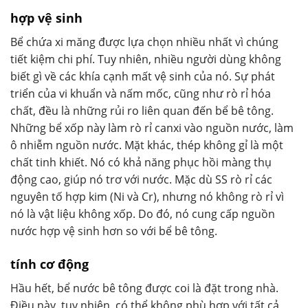
hợp vệ sinh
Bể chứa xi măng được lựa chọn nhiều nhất vì chúng
tiết kiệm chi phí. Tuy nhiên, nhiều người dùng không
biết gì về các khía cạnh mất vệ sinh của nó. Sự phát
triển của vi khuẩn và nấm mốc, cũng như rò rỉ hóa
chất, đều là những rủi ro liên quan đến bể bê tông.
Những bể xốp này làm rò rỉ canxi vào nguồn nước, làm
ô nhiễm nguồn nước. Mặt khác, thép không gỉ là một
chất tinh khiết. Nó có khả năng phục hồi màng thụ
động cao, giúp nó trơ với nước. Mặc dù SS rò rỉ các
nguyên tố hợp kim (Ni và Cr), nhưng nó không rò rỉ vì
nó là vật liệu không xốp. Do đó, nó cung cấp nguồn
nước hợp vệ sinh hơn so với bể bê tông.
tính cơ động
Hầu hết, bể nước bê tông được coi là đặt trong nhà.
Điều này, tuy nhiên, có thể không phù hợp với tất cả