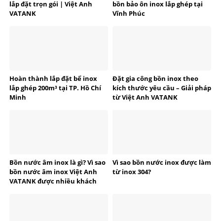
lắp đặt trọn gói | Việt Anh
bồn bảo ôn inox lắp ghép tại
VATANK
Vĩnh Phúc
Hoàn thành lắp đặt bể inox
Đặt gia công bồn inox theo
lắp ghép 200m³ tại TP. Hồ Chí
kích thước yêu cầu – Giải pháp
Minh
từ Việt Anh VATANK
Bồn nước âm inox là gì? Vì sao
Vì sao bồn nước inox được làm
bồn nước âm inox Việt Anh
từ inox 304?
VATANK được nhiều khách
hàng tin dùng?