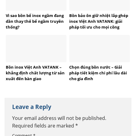
Vì sao bồn bể inox ngầm đang
Bồn bảo ôn giữ nhiệt lắp ghép
dần thay thế bể ngầm truyền
inox Việt Anh VATANK: giải
thống?
pháp tối ưu cho mọi công
trình
Bồn inox Việt Anh VATANK –
Chọn đúng bồn nước – Giải
khẳng định chất lượng từ sản
pháp tiết kiệm chi phí lâu dài
xuất đến bàn giao
cho gia đình
Leave a Reply
Your email address will not be published.
Required fields are marked
*
Comment
*