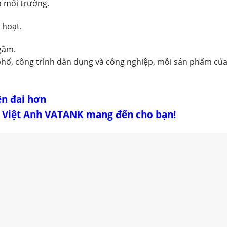
a môi trường.
 hoạt.
gầm.
à phố, công trình dân dụng và công nghiệp, mỗi sản phẩm c
ện đai hơn
ox Việt Anh VATANK mang đến cho bạn!