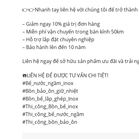
👉👉Nhanh tay liên hệ với chúng tôi để trở thành
– Giảm ngay 10% giá trị đơn hàng
– Miễn phí vận chuyển trong bán kính 50km
– Hỗ trợ lắp đặt chuyên nghiệp
– Bảo hành lên đến 10 năm
Liên hệ ngay để sở hữu sản phẩm ưu đãi và trải n
☎️LIÊN HỆ ĐỂ ĐƯỢC TƯ VẤN CHI TIẾT!
#Bể_nước_ngầm_inox
#Bồn_bảo_ôn_giữ_nhiệt
#Bồn_bể_lắp_ghép_Inox
#Thi_công_Bồn_bể_inox
#Thi_công_bể_nước_ngầm
#Thi_công_bồn_bảo_ôn