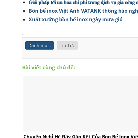
𝐆𝐢𝐚̉𝐢 𝐩𝐡𝐚́𝐩 𝐭𝐨̂́𝐢 𝐮̛𝐮 𝐡𝐨́𝐚 𝐜𝐡𝐢 𝐩𝐡𝐢́ 𝐭𝐫𝐨𝐧𝐠 𝐝𝐢̣𝐜𝐡 𝐯𝐮̣ 𝐠𝐢𝐚 𝐜𝐨̂𝐧𝐠
Bồn bể inox Việt Anh VATANK thông báo ngh
Xuất xưởng bồn bể inox ngày mưa gió
.
Danh mục:
Tin Tức
Bài viết cùng chủ đề:
Chuyến Nghỉ Hè Đầy Gắn Kết Của Bồn Bể Inox Việ