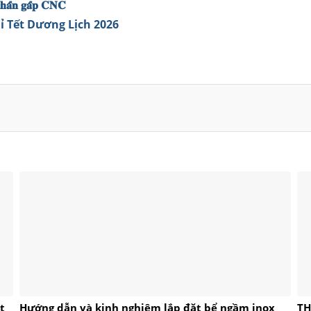
 𝐜𝐡𝐚̂́𝐧 𝐠𝐚̂́𝐩 𝐂𝐍𝐂
ỉ Tết Dương Lịch 2026
t
Hướng dẫn và kinh nghiệm lắp đặt bể ngầm inox
TH