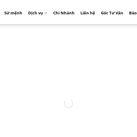
Sứ mệnh
Dịch vụ
Chi Nhánh
Liên hệ
Góc Tư Vấn
Báo