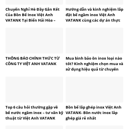
Chuyến Nghỉ Hè Đầy Gắn Kết
Hướng dẫn và kinh nghiệm lắp
Của Bồn Bể Inox Việt Anh
đặt bể ngầm inox Việt Anh
VATANK Tại Biển Hải Hòa –
VATANK cùng các dự án thực
Thanh Hóa
tế
THÔNG BÁO CHÍNH THỨC TỪ
Mua bình bảo ôn inox loại nào
CÔNG TY VIỆT ANH VATANK
tốt? Kinh nghiệm chọn mua và
sử dụng hiệu quả từ chuyên
gia VATANK
Top 6 câu hỏi thường gặp về
Bồn bể lắp ghép inox Việt Anh
bể nước ngầm inox – tư vấn kỹ
VATANK- Bồn nước inox lắp
thuật từ Việt Anh VATANK
ghép giá rẻ nhất