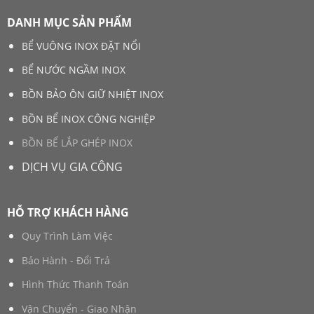
DANH MỤC SẢN PHẨM
BỂ VUÔNG INOX ĐẶT NỔI
BỂ NƯỚC NGẦM INOX
BỒN BẢO ÔN GIỮ NHIỆT INOX
BỒN BỂ INOX CÔNG NGHIỆP
BỒN BỂ LẮP GHÉP INOX
DỊCH VỤ GIA CÔNG
HỖ TRỢ KHÁCH HÀNG
Quy Trình Làm Việc
Bảo Hành - Đổi Trả
Hình Thức Thanh Toán
Vận Chuyển - Giao Nhận