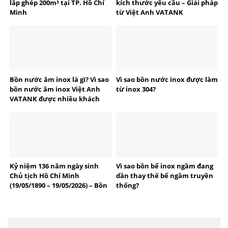
lắp ghép 200m³ tại TP. Hồ Chí
kích thước yêu cầu – Giải pháp
Minh
từ Việt Anh VATANK
Bồn nước âm inox là gì? Vì sao
Vì sao bồn nước inox được làm
bồn nước âm inox Việt Anh
từ inox 304?
VATANK được nhiều khách
hàng tin dùng?
Kỷ niệm 136 năm ngày sinh
Vì sao bồn bể inox ngầm đang
Chủ tịch Hồ Chí Minh
dần thay thế bể ngầm truyền
(19/05/1890 – 19/05/2026) – Bồn
thống?
bể Inox Việt Anh tự hào
thương hiệu Việt