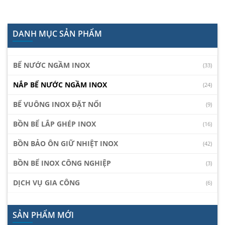
DANH MỤC SẢN PHẨM
BỂ NƯỚC NGẦM INOX
(33)
NẮP BỂ NƯỚC NGẦM INOX
(24)
BỂ VUÔNG INOX ĐẶT NỔI
(9)
BỒN BỂ LẮP GHÉP INOX
(16)
BỒN BẢO ÔN GIỮ NHIỆT INOX
(42)
BỒN BỂ INOX CÔNG NGHIỆP
(3)
DỊCH VỤ GIA CÔNG
(6)
SẢN PHẨM MỚI