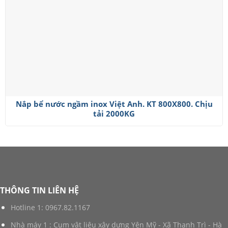
Nắp bể nước ngầm inox Việt Anh. KT 800X800. Chịu
tải 2000KG
THÔNG TIN LIÊN HỆ
Hotline 1:
0967.82.1167
Nhà máy 1 : Cụm vật liệu xây dựng Yên Mỹ - Xã Thanh Trì - Hà