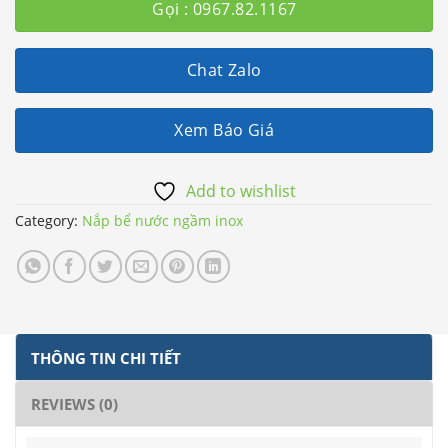
Gọi : 0967.82.1167
Chat Zalo
Xem Báo Giá
Add to wishlist
Category:
Nắp bể nước ngầm inox
THÔNG TIN CHI TIẾT
REVIEWS (0)