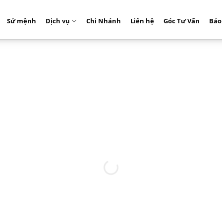
Sứ mệnh
Dịch vụ
Chi Nhánh
Liên hệ
Góc Tư Vấn
Báo