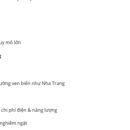
uy mô lớn
K
ường ven biển như Nha Trang
m chi phí điện & năng lượng
h nghiêm ngặt