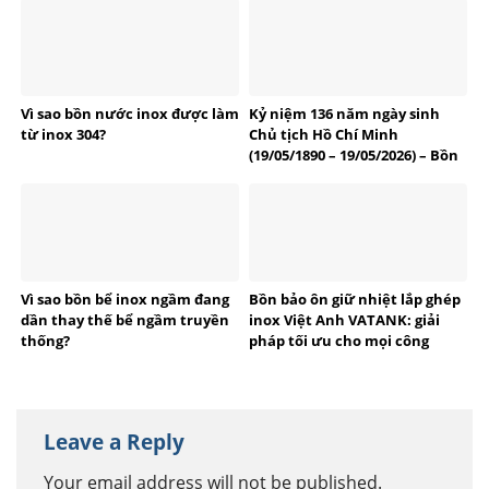
Vì sao bồn nước inox được làm
Kỷ niệm 136 năm ngày sinh
từ inox 304?
Chủ tịch Hồ Chí Minh
(19/05/1890 – 19/05/2026) – Bồn
bể Inox Việt Anh tự hào
thương hiệu Việt
Vì sao bồn bể inox ngầm đang
Bồn bảo ôn giữ nhiệt lắp ghép
dần thay thế bể ngầm truyền
inox Việt Anh VATANK: giải
thống?
pháp tối ưu cho mọi công
trình
Leave a Reply
Your email address will not be published.