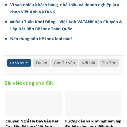
Vì sao nhiều khách hàng, nhà thầu và doanh nghiệp lựa
chọn Việt Anh VATANK
🚛 Đầu Tuần Khởi Động – Việt Anh VATANK Vận Chuyển &
Lắp Đặt Bồn Bể Inox Toàn Quốc
Nên dùng bồn bể Inox loại nào?
.
Dự án
Góc Tư Vấn
Nối bật
Tin Tức
Danh mục:
Bài viết cùng chủ đề:
Chuyến Nghỉ Hè Đầy Gắn Kết
Hướng dẫn và kinh nghiệm lắp
Của Bồn Bể Inox Việt Anh
đặt bể ngầm inox Việt Anh