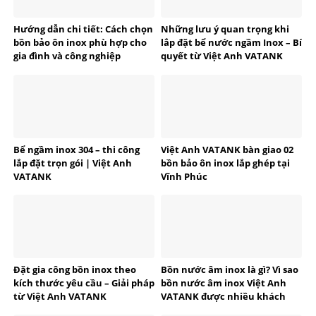
Hướng dẫn chi tiết: Cách chọn
Những lưu ý quan trọng khi
bồn bảo ôn inox phù hợp cho
lắp đặt bể nước ngầm Inox – Bí
gia đình và công nghiệp
quyết từ Việt Anh VATANK
Bể ngầm inox 304 – thi công
Việt Anh VATANK bàn giao 02
lắp đặt trọn gói | Việt Anh
bồn bảo ôn inox lắp ghép tại
VATANK
Vĩnh Phúc
Đặt gia công bồn inox theo
Bồn nước âm inox là gì? Vì sao
kích thước yêu cầu – Giải pháp
bồn nước âm inox Việt Anh
từ Việt Anh VATANK
VATANK được nhiều khách
hàng tin dùng?