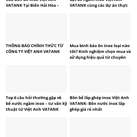
VATANK Tại Biển Hải Hòa –
VATANK cùng các dự án thực
Thanh Hóa
tế
THÔNG BÁO CHÍNH THỨC TỪ
Mua bình bảo ôn inox loại nào
CÔNG TY VIỆT ANH VATANK
tốt? Kinh nghiệm chọn mua và
sử dụng hiệu quả từ chuyên
gia VATANK
Top 6 câu hỏi thường gặp về
Bồn bể lắp ghép inox Việt Anh
bể nước ngầm inox – tư vấn kỹ
VATANK- Bồn nước inox lắp
thuật từ Việt Anh VATANK
ghép giá rẻ nhất