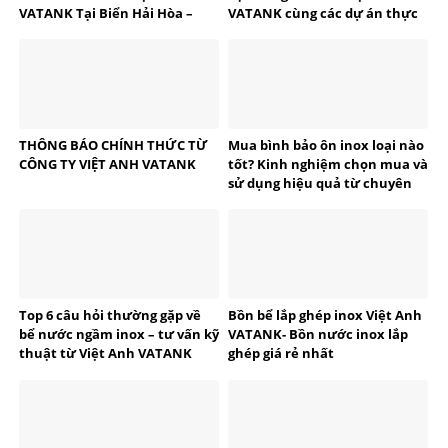
VATANK Tại Biển Hải Hòa –
VATANK cùng các dự án thực
Thanh Hóa
tế
THÔNG BÁO CHÍNH THỨC TỪ
Mua bình bảo ôn inox loại nào
CÔNG TY VIỆT ANH VATANK
tốt? Kinh nghiệm chọn mua và
sử dụng hiệu quả từ chuyên
gia VATANK
Top 6 câu hỏi thường gặp về
Bồn bể lắp ghép inox Việt Anh
bể nước ngầm inox – tư vấn kỹ
VATANK- Bồn nước inox lắp
thuật từ Việt Anh VATANK
ghép giá rẻ nhất