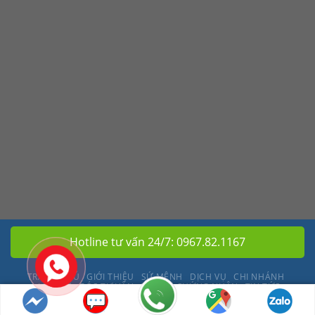
Hotline tư vấn 24/7:
0967.82.1167
TRANG CHỦ
GIỚI THIỆU
SỨ MỆNH
DỊCH VỤ
CHI NHÁNH
LIÊN HỆ
GÓC TƯ VẤN
DỰ ÁN
CHỨNG NHẬN
TIN TỨC
Copyright 2026 © Kim Khí Việt Anh |