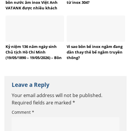
bồn nước âm inox Việt Anh
từ inox 304?
VATANK được nhiều khách
hàng tin dùng?
Kỷ niệm 136 năm ngày sinh
Vì sao bồn bể inox ngầm đang
Chủ tịch Hồ Chí Minh
dần thay thế bể ngầm truyền
(19/05/1890 – 19/05/2026) – Bồn
thống?
bể Inox Việt Anh tự hào
thương hiệu Việt
Leave a Reply
Your email address will not be published.
Required fields are marked
*
Comment
*