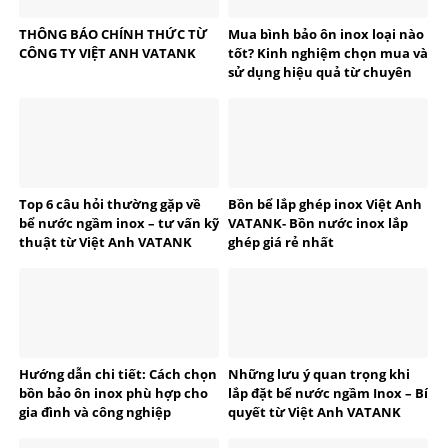
THÔNG BÁO CHÍNH THỨC TỪ
Mua bình bảo ôn inox loại nào
CÔNG TY VIỆT ANH VATANK
tốt? Kinh nghiệm chọn mua và
sử dụng hiệu quả từ chuyên
gia VATANK
Top 6 câu hỏi thường gặp về
Bồn bể lắp ghép inox Việt Anh
bể nước ngầm inox – tư vấn kỹ
VATANK- Bồn nước inox lắp
thuật từ Việt Anh VATANK
ghép giá rẻ nhất
Hướng dẫn chi tiết: Cách chọn
Những lưu ý quan trọng khi
bồn bảo ôn inox phù hợp cho
lắp đặt bể nước ngầm Inox – Bí
gia đình và công nghiệp
quyết từ Việt Anh VATANK