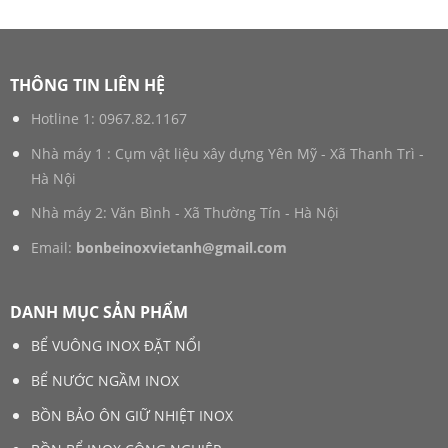
THÔNG TIN LIÊN HỆ
Hotline 1:
0967.82.1167
Nhà máy 1 : Cụm vật liệu xây dựng Yên Mỹ - Xã Thanh Trì -
Hà Nội
Nhà máy 2: Văn Bình - Xã Thường Tín - Hà Nội
Email:
bonbeinoxvietanh@gmail.com
DANH MỤC SẢN PHẨM
BỂ VUÔNG INOX ĐẶT NỔI
BỂ NƯỚC NGẦM INOX
BỒN BẢO ÔN GIỮ NHIỆT INOX