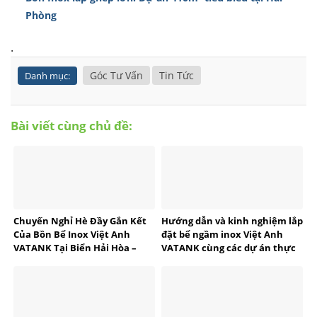
Phòng
.
Góc Tư Vấn
Tin Tức
Danh mục:
Bài viết cùng chủ đề:
Chuyến Nghỉ Hè Đầy Gắn Kết
Hướng dẫn và kinh nghiệm lắp
Của Bồn Bể Inox Việt Anh
đặt bể ngầm inox Việt Anh
VATANK Tại Biển Hải Hòa –
VATANK cùng các dự án thực
Thanh Hóa
tế