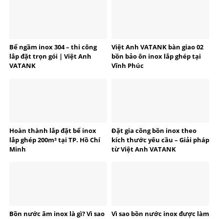
Bể ngầm inox 304 – thi công
Việt Anh VATANK bàn giao 02
lắp đặt trọn gói | Việt Anh
bồn bảo ôn inox lắp ghép tại
VATANK
Vĩnh Phúc
Hoàn thành lắp đặt bể inox
Đặt gia công bồn inox theo
lắp ghép 200m³ tại TP. Hồ Chí
kích thước yêu cầu – Giải pháp
Minh
từ Việt Anh VATANK
Bồn nước âm inox là gì? Vì sao
Vì sao bồn nước inox được làm