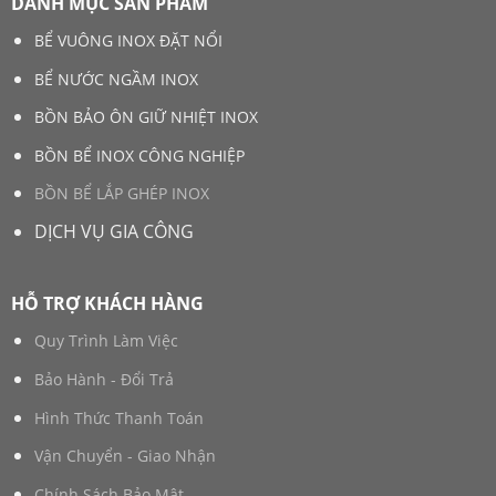
DANH MỤC SẢN PHẨM
BỂ VUÔNG INOX ĐẶT NỔI
BỂ NƯỚC NGẦM INOX
BỒN BẢO ÔN GIỮ NHIỆT INOX
BỒN BỂ INOX CÔNG NGHIỆP
BỒN BỂ LẮP GHÉP INOX
DỊCH VỤ GIA CÔNG
HỖ TRỢ KHÁCH HÀNG
Quy Trình Làm Việc
Bảo Hành - Đổi Trả
Hình Thức Thanh Toán
Vận Chuyển - Giao Nhận
Chính Sách Bảo Mật