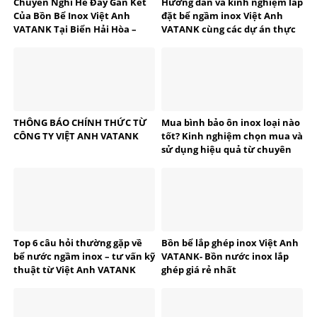
Chuyến Nghỉ Hè Đầy Gắn Kết
Hướng dẫn và kinh nghiệm lắp
Của Bồn Bể Inox Việt Anh
đặt bể ngầm inox Việt Anh
VATANK Tại Biển Hải Hòa –
VATANK cùng các dự án thực
Thanh Hóa
tế
THÔNG BÁO CHÍNH THỨC TỪ
Mua bình bảo ôn inox loại nào
CÔNG TY VIỆT ANH VATANK
tốt? Kinh nghiệm chọn mua và
sử dụng hiệu quả từ chuyên
gia VATANK
Top 6 câu hỏi thường gặp về
Bồn bể lắp ghép inox Việt Anh
bể nước ngầm inox – tư vấn kỹ
VATANK- Bồn nước inox lắp
thuật từ Việt Anh VATANK
ghép giá rẻ nhất