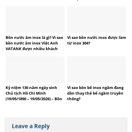
Bồn nước âm inox là gì? Vì sao
Vì sao bồn nước inox được làm
bồn nước âm inox Việt Anh
từ inox 304?
VATANK được nhiều khách
hàng tin dùng?
Kỷ niệm 136 năm ngày sinh
Vì sao bồn bể inox ngầm đang
Chủ tịch Hồ Chí Minh
dần thay thế bể ngầm truyền
(19/05/1890 – 19/05/2026) – Bồn
thống?
bể Inox Việt Anh tự hào
thương hiệu Việt
Leave a Reply