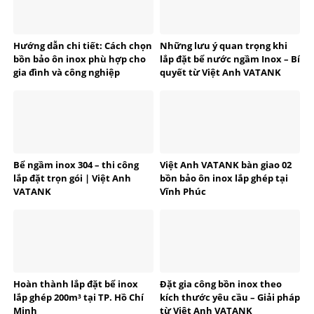
Hướng dẫn chi tiết: Cách chọn
Những lưu ý quan trọng khi
bồn bảo ôn inox phù hợp cho
lắp đặt bể nước ngầm Inox – Bí
gia đình và công nghiệp
quyết từ Việt Anh VATANK
Bể ngầm inox 304 – thi công
Việt Anh VATANK bàn giao 02
lắp đặt trọn gói | Việt Anh
bồn bảo ôn inox lắp ghép tại
VATANK
Vĩnh Phúc
Hoàn thành lắp đặt bể inox
Đặt gia công bồn inox theo
lắp ghép 200m³ tại TP. Hồ Chí
kích thước yêu cầu – Giải pháp
Minh
từ Việt Anh VATANK