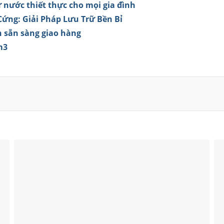
 nước thiết thực cho mọi gia đình
ứng: Giải Pháp Lưu Trữ Bền Bỉ
n sẵn sàng giao hàng
m3