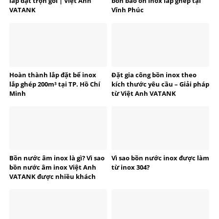
lắp đặt trọn gói | Việt Anh
bồn bảo ôn inox lắp ghép tại
VATANK
Vĩnh Phúc
Hoàn thành lắp đặt bể inox
Đặt gia công bồn inox theo
lắp ghép 200m³ tại TP. Hồ Chí
kích thước yêu cầu – Giải pháp
Minh
từ Việt Anh VATANK
Bồn nước âm inox là gì? Vì sao
Vì sao bồn nước inox được làm
bồn nước âm inox Việt Anh
từ inox 304?
VATANK được nhiều khách
hàng tin dùng?