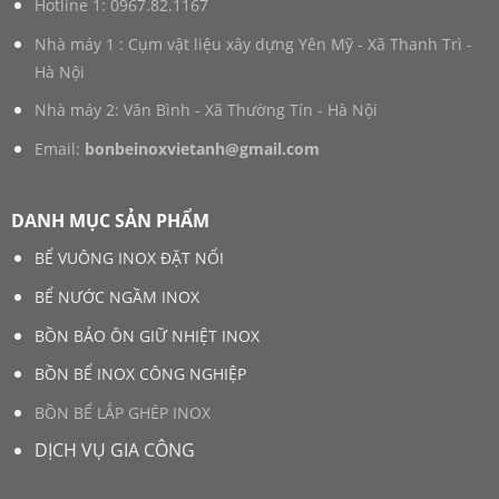
Hotline 1:
0967.82.1167
Nhà máy 1 : Cụm vật liệu xây dựng Yên Mỹ - Xã Thanh Trì -
Hà Nội
Nhà máy 2: Văn Bình - Xã Thường Tín - Hà Nội
Email:
bonbeinoxvietanh@gmail.com
DANH MỤC SẢN PHẨM
BỂ VUÔNG INOX ĐẶT NỔI
BỂ NƯỚC NGẦM INOX
BỒN BẢO ÔN GIỮ NHIỆT INOX
BỒN BỂ INOX CÔNG NGHIỆP
BỒN BỂ LẮP GHÉP INOX
DỊCH VỤ GIA CÔNG